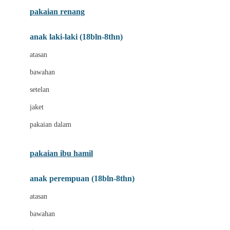
Buggygear
pakaian renang
Bumkins
anak laki-laki (18bln-8thn)
C
atasan
Cetaphil
bawahan
Chicco
setelan
Childlife
jaket
Clevamama
pakaian dalam
Cocolatte
Cottonseeds
pakaian ibu hamil
Cozy N Safe
anak perempuan (18bln-8thn)
Crane
atasan
Cybex
bawahan
D