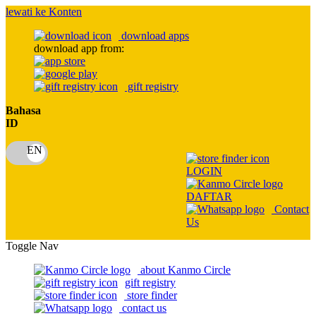
lewati ke Konten
download apps
download app from:
gift registry
Bahasa
ID
LOGIN
DAFTAR
Contact
Us
Toggle Nav
about Kanmo Circle
gift registry
store finder
contact us