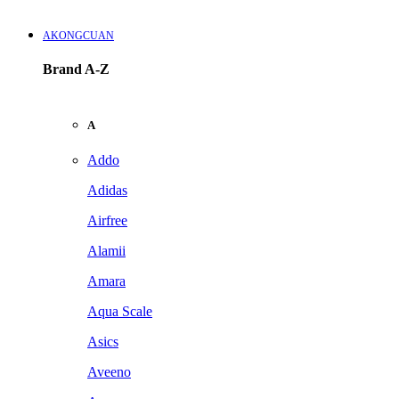
AKONGCUAN
Brand A-Z
A
Addo
Adidas
Airfree
Alamii
Amara
Aqua Scale
Asics
Aveeno