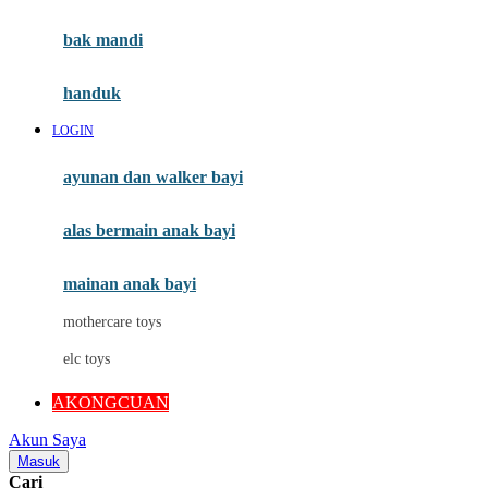
Mini Monkey
Moby
bak mandi
Momami
handuk
Mothercare
LOGIN
Mustela
ayunan dan walker bayi
My Buddy Tag
My K
alas bermain anak bayi
N
mainan anak bayi
Naif
mothercare toys
Nike
elc toys
Nordic Natural
AKONGCUAN
Nuby
Akun Saya
Nuna
Masuk
Cari