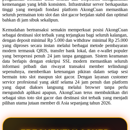
kemenangan yang lebih konsisten. Infrastruktur server berkapasitas
Squishmallows
tinggi yang menjadi fondasi platform AkongCuan memastikan
seluruh permainan toto slot dan slot gacor berjalan stabil dan optimal
Starbooks
bahkan di jam sibuk sekalipun.
Stick-O
Kemudahan bertransaksi semakin memperkuat posisi AkongCuan
sebagai destinasi slot terbaik yang terjangkau bagi seluruh kalangan,
Stokke
dengan deposit minimal Rp 5.000 dan withdraw minimal Rp 25.000
yang diproses secara instan melalui berbagai metode pembayaran
Sudocrem
modern termasuk QRIS, transfer bank lokal, dan e-wallet populer
yang beroperasi penuh 24 jam tanpa gangguan. Sistem keamanan
Sumimo
data berlapis dengan enkripsi SSL modern memastikan seluruh
Sunnylife
informasi pribadi dan riwayat transaksi member terlindungi
sepenuhnya, memberikan ketenangan pikiran dalam setiap sesi
Sun-Staches
bermain toto slot maupun slot gacor. Dengan layanan customer
service profesional yang aktif selama 24 jam penuh dan platform
Swimava
yang dapat diakses langsung melalui browser tanpa perlu
mengunduh aplikasi apapun, AkongCuan terus membuktikan diri
sebagai situs toto slot gacor dan destinasi slot terbaik yang menjadi
T
pilihan utama jutaan member di Asia sepanjang tahun 2026.
Tommee Tippee
Trunki
Tutti Bambini