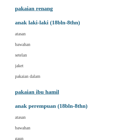
pakaian renang
anak laki-laki (18bln-8thn)
atasan
bawahan
setelan
jaket
pakaian dalam
pakaian ibu hamil
anak perempuan (18bln-8thn)
atasan
bawahan
gaun