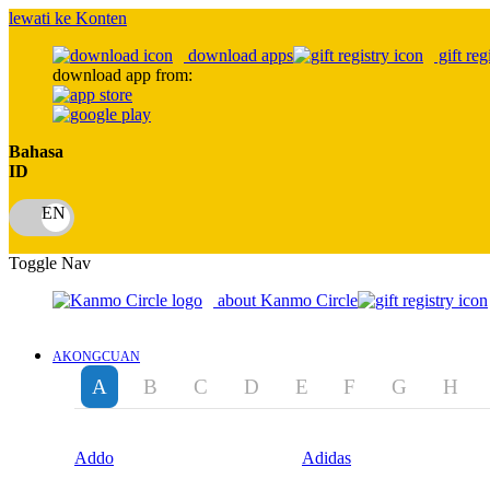
lewati ke Konten
download apps
gift reg
download app from:
Bahasa
ID
Toggle Nav
about Kanmo Circle
AKONGCUAN
A
B
C
D
E
F
G
H
Addo
Adidas