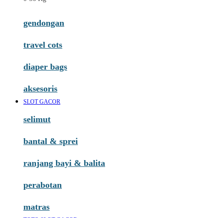
gendongan
travel cots
diaper bags
aksesoris
SLOT GACOR
selimut
bantal & sprei
ranjang bayi & balita
perabotan
matras