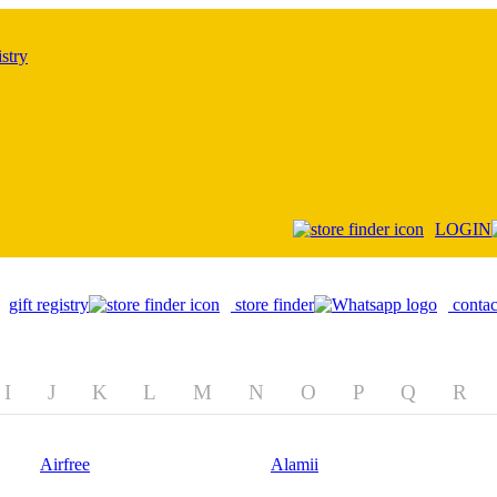
istry
LOGIN
gift registry
store finder
contac
I
J
K
L
M
N
O
P
Q
R
Airfree
Alamii