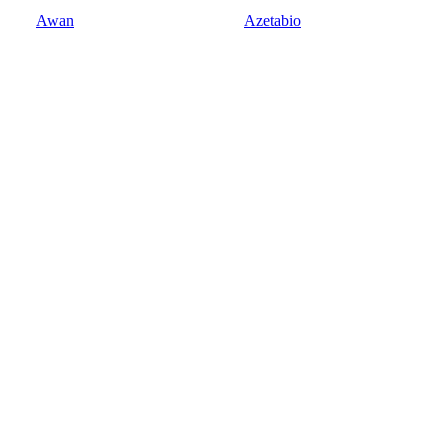
Awan
Azetabio