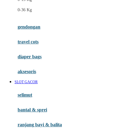
Felt So Sweet
0-36 Kg
Fisher Price
Flipper
gendongan
Friends Of Sally
travel cots
G
diaper bags
Gb
Geko
aksesoris
Graco
SLOT GACOR
Gund
selimut
H
bantal & sprei
Habbie
Haenim
ranjang bayi & balita
Happy Horse