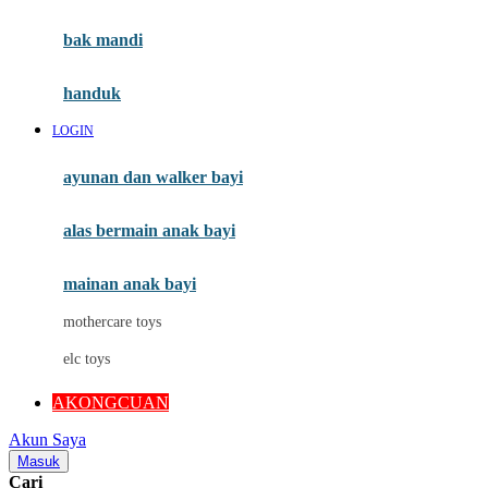
Mini Monkey
Moby
bak mandi
Momami
handuk
Mothercare
LOGIN
Mustela
ayunan dan walker bayi
My Buddy Tag
My K
alas bermain anak bayi
N
mainan anak bayi
Naif
mothercare toys
Nike
elc toys
Nordic Natural
AKONGCUAN
Nuby
Akun Saya
Nuna
Masuk
Cari