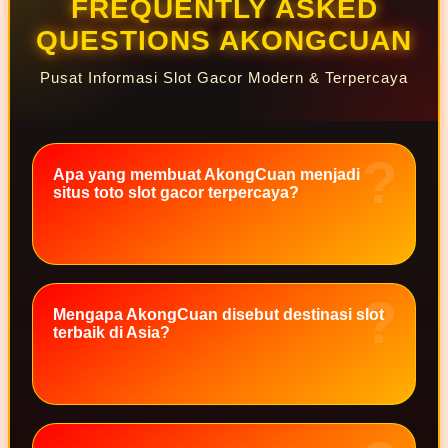
FREQUENTLY ASKED
Twistshake
QUESTIONS AKONGCUAN
TY Toys
Pusat Informasi Slot Gacor Modern & Terpercaya
U
Apa yang membuat AkongCuan menjadi
V
situs toto slot gacor terpercaya?
Veja
Vitaflow
Vtech
Mengapa AkongCuan disebut destinasi slot
terbaik di Asia?
W
Waterland
Wellness