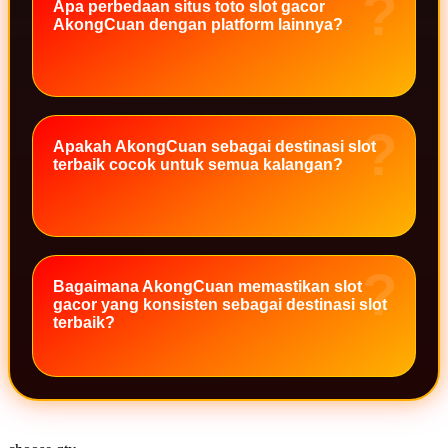
X
Apa perbedaan situs toto slot gacor
AkongCuan dengan platform lainnya?
Xootz
Y
Yamatoya
Apakah AkongCuan sebagai destinasi slot
Z
terbaik cocok untuk semua kalangan?
Zaxy
Zoggs
0-9
Bagaimana AkongCuan memastikan slot
gacor yang konsisten sebagai destinasi slot
4Moms
terbaik?
59S