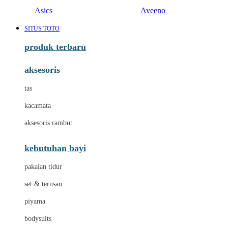
Asics
Aveeno
SITUS TOTO
produk terbaru
aksesoris
tas
kacamata
aksesoris rambut
kebutuhan bayi
pakaian tidur
set & terusan
piyama
bodysuits