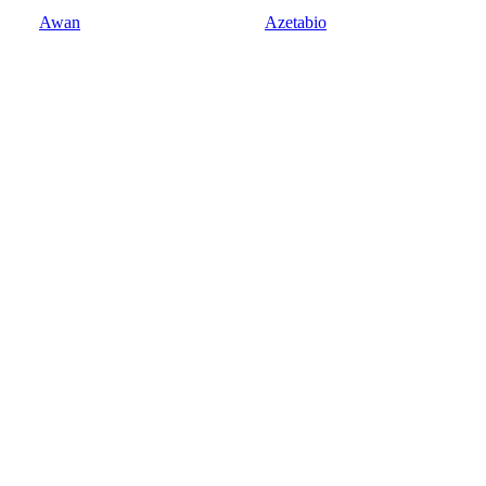
Awan
Azetabio